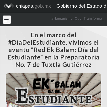
chiapas
.gob.mx
Gobierno del Estado 
#Humanismo_Que_Transforma_
En el marco del
#DíaDelEstudiante, vivimos el
evento “Red Ek Balam: Día del
Estudiante” en la Preparatoria
No. 7 de Tuxtla Gutiérrez