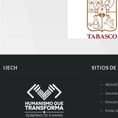
IJECH
SITIOS DE
IMJUVE
Secreta
Directo
Portal 