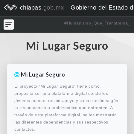
chiapas
.gob.mx
Gobierno del Estado 
#Humanismo_Que_Transforma_
Mi Lugar Seguro
Mi Lugar Seguro
El proyecto “Mi Lugar Seguro” tiene como
propósito ser una plataforma digital donde los
jóvenes puedan recibir apoyo y canalización según
la circunstancia o problemática que enfrenten. A
través de esta plataforma digital, se les mostrarán
las diferentes dependencias y sus respectivos
contactos.